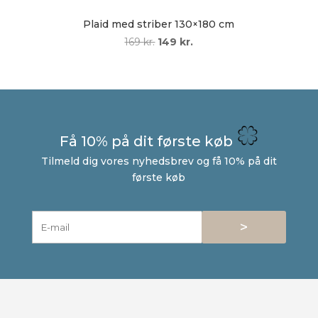
Plaid med striber 130×180 cm
Den
Den
169
kr.
149
kr.
oprindelige
aktuelle
pris
pris
var:
er:
169 kr..
149 kr..
Få 10% på dit første køb
Tilmeld dig vores nyhedsbrev og få 10% på dit
første køb
>