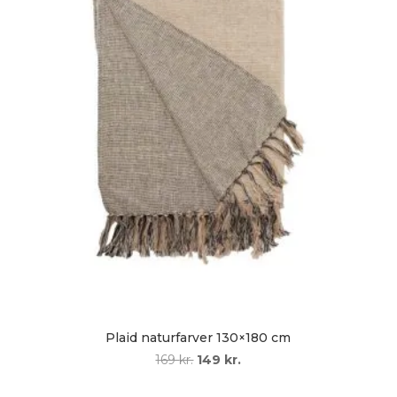
Plaid naturfarver 130×180 cm
Den
Den
169
kr.
149
kr.
oprindelige
aktuelle