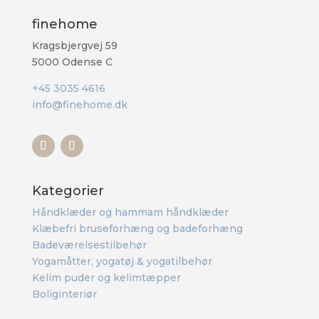
finehome
Kragsbjergvej 59
5000 Odense C
+45 3035 4616
info@finehome.dk
Kategorier
Håndklæder og hammam håndklæder
Klæbefri bruseforhæng og badeforhæng
Badeværelsestilbehør
Yogamåtter, yogatøj & yogatilbehør
Kelim puder og kelimtæpper
Boliginteriør