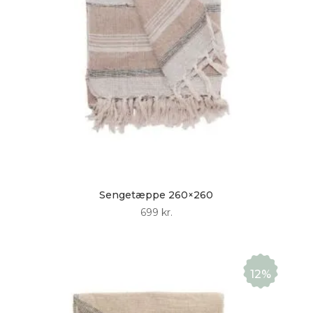
Sengetæppe 260×260
699
kr.
12%