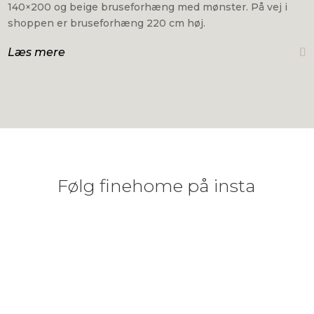
140×200 og beige bruseforhæng med mønster. På vej i
shoppen er bruseforhæng 220 cm høj.
Læs mere
Følg finehome på insta