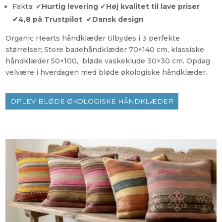
Fakta: ✔
Hurtig levering
✔
Høj kvalitet til lave priser
✔
4,8 på Trustpilot
✔
Dansk design
Organic Hearts håndklæder tilbydes i 3 perfekte
størrelser; Store badehåndklæder 70×140 cm, klassiske
håndklæder 50×100, bløde vaskeklude 30×30 cm. Opdag
velvære i hverdagen med bløde økologiske håndklæder.
OPLEV BLØDE ØKOLOGISKE HÅNDKLÆDER