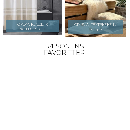
OPDAG KLÆBEFRI
OPLEV AUTENTISKE KELIM
BADEFORHÆNG
PUDER
SÆSONENS
FAVORITTER