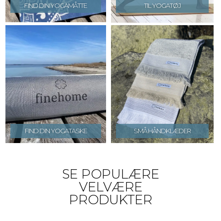
FIND DIN YOGAMÅTTE
TIL YOGATØJ
FIND DIN YOGATASKE
SMÅ HÅNDKLÆDER
SE POPULÆRE
VELVÆRE
PRODUKTER