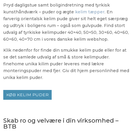
Pryd dagligstue samt boligindretning med tyrkisk
kunsthåndværk – puder og ægte
kelim tæpper
. En
farverig orientalsk kelim pude giver sit helt eget særpræg
og udtryk i boligens rum – også som gulvpude. Find stort
udvalg af tyrkiske kelimpuder 40×40, 50×50, 30×60, 40×60,
60×60, 40×70 cm i vores danske kelim webshop.
Klik
nedenfor
for finde din smukke kelim pude eller for at
se det samlede udvalg af små & store kelimpuder.
finehome unika kilim puder leveres med lækre
monteringspuder med fjer. Giv dit hjem personlinhed med
unika kelim puder.
KØB KELIM PUDER
Skab ro og velvære i din virksomhed –
BTB