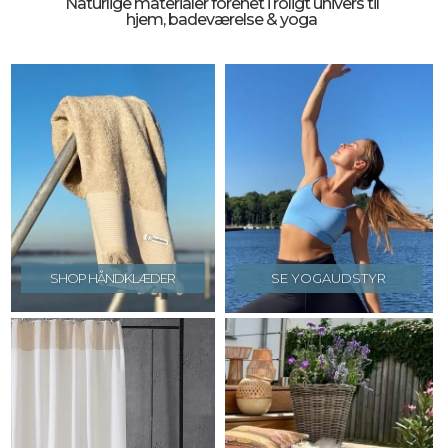
Naturlige materialer forenet i roligt univers til
hjem, badeværelse & yoga
SHOP HÅNDKLÆDER
SE YOGAUDSTYR