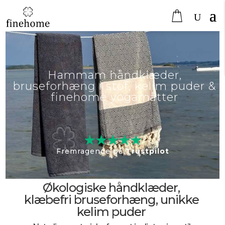
Hammam håndklæder,
bruseforhæng i stof, kelim puder &
finehome yogamåtter
★★★★★
Fremragende på
Trustpilot
Økologiske håndklæder,
klæbefri bruseforhæng, unikke
kelim puder