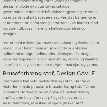
klæbefri bruseforhæng i stof. Vores eget danske
design af bløde økologiske vaskeklude,
gæstehåndklæder, badehåndklæder giver dig en smuk
og ensartet stil på badeværelset. Værd at bemærke er
at finehome bruseforhæng i stof som ikke klæber mod
kroppen tilbydes i flere forskellige størrelser og
designs.
Indret med måske Danmarks smukkeste tyrkiske kelim
puder. Hver kelim pude er unik og de orientalske
kelimfund er ægte kelimpuder håndsyet af vintage
kilim. Vintage kelim er rig på historie, varme og karakter
– perfekt til dig, der ønsker et hjem med sjæl og varme.
Bruseforhæng stof, Design GAVLE
finehome’s klæbefri badeforhæng i stof. Her får du
historien om de populære bruseforhæng i stof. Vores
leverandør forærede os en prøve på badeforhæng
stoffet, som blev afprøvet på eget badeværelse.
Resultatet blev, at vi ikke længere ønsker at få