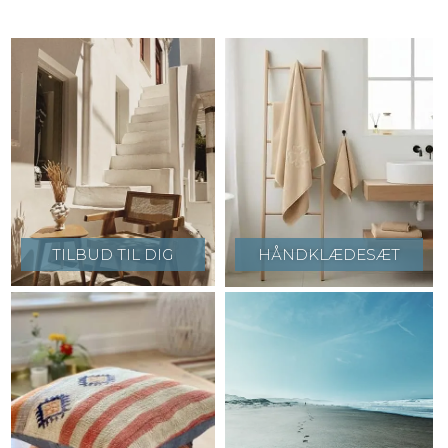
TILBUD TIL DIG
HÅNDKLÆDESÆT