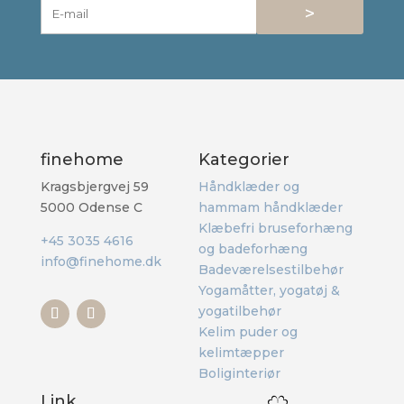
>
finehome
Kategorier
Kragsbjergvej 59
Håndklæder og
5000 Odense C
hammam håndklæder
Klæbefri bruseforhæng
+45 3035 4616
og badeforhæng
info@finehome.dk
Badeværelsestilbehør
Yogamåtter, yogatøj &
yogatilbehør
Kelim puder og
kelimtæpper
Boliginteriør
Link