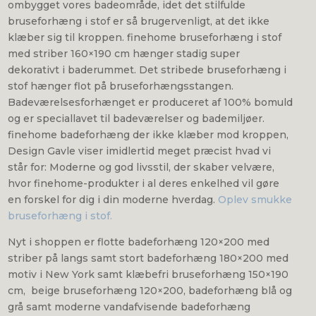
ombygget vores badeområde, idet det stilfulde
bruseforhæng i stof er så brugervenligt, at det ikke
klæber sig til kroppen. finehome bruseforhæng i stof
med striber 160×190 cm hænger stadig super
dekorativt i baderummet. Det stribede bruseforhæng i
stof hænger flot på bruseforhængsstangen.
Badeværelsesforhænget er produceret af 100% bomuld
og er speciallavet til badeværelser og bademiljøer.
finehome badeforhæng der ikke klæber mod kroppen,
Design Gavle viser imidlertid meget præcist hvad vi
står for: Moderne og god livsstil, der skaber velvære,
hvor finehome-produkter i al deres enkelhed vil gøre
en forskel for dig i din moderne hverdag.
Oplev smukke
bruseforhæng i stof.
Nyt i shoppen er flotte badeforhæng 120×200 med
striber på langs samt stort badeforhæng 180×200 med
motiv i New York samt klæbefri bruseforhæng 150×190
cm, beige bruseforhæng 120×200, badeforhæng blå og
grå samt moderne vandafvisende badeforhæng