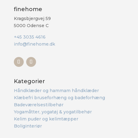
finehome
Kragsbjergvej 59
5000 Odense C
+45 3035 4616
info@finehome.dk
Kategorier
Håndklæder og hammam håndklæder
Klæbefri bruseforhæng og badeforhæng
Badeværelsestilbehør
Yogamåtter, yogatøj & yogatilbehør
Kelim puder og kelimtæpper
Boliginteriør