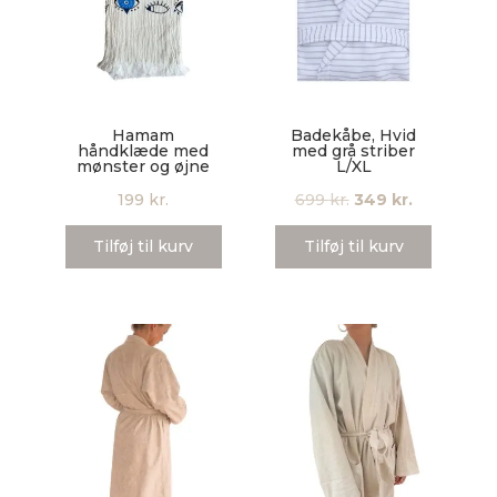
Hamam
Badekåbe, Hvid
håndklæde med
med grå striber
mønster og øjne
L/XL
Den
Den
199
kr.
699
kr.
349
kr.
oprindelige
aktuelle
Tilføj til kurv
Tilføj til kurv
pris
pris
var:
er:
699 kr..
349 kr..