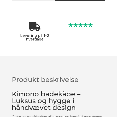
øjne
antal

★★★★★
Levering på 1-2
hverdage
Produkt beskrivelse
Kimono badekåbe –
Luksus og hygge i
håndvævet design
Oplev en kombination af velvære og komfort med denne