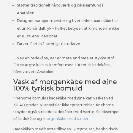
Støtter traditionelt håndværk og lokalsamfund i
Anatolien
Designet har øjenmønster og hver enkelt badekåbe har
et unikt håndaftryk – hvilket betyder, at kimonoerne ikke
er 100% ens i designet
Farver: Sort, blå samt lys naturfarve
Oplev en badekåbe, der er mere end bare et stykke stof.
Oplev ægte luksus, komfort med autentisk badekåbe,
håndvævet i Anatolien.
Vask af morgenkåbe med øjne
100% tyrkisk bomuld
finehome bomulds badekåbe med øjne kan vaskes ved
30-40 grader. Vi anbefaler ikke tørretumbler. finehome
tilbyder også stribede badekåber med hætte. Se eksempel
på badekåbe og
morgenkåbe med striber
Badekåben med hætte tilbydes i 2 størrelser, henholdsvis