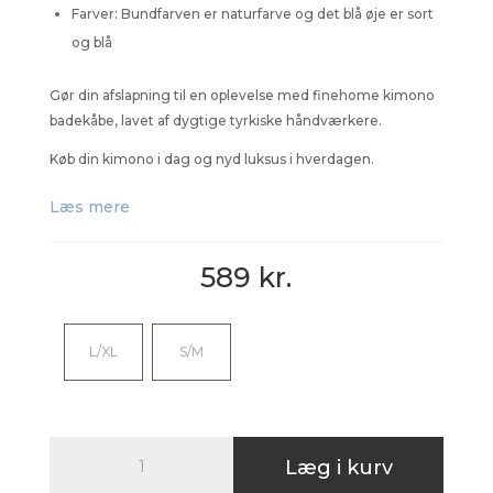
Farver: Bundfarven er naturfarve og det blå øje er sort
og blå
Gør din afslapning til en oplevelse med finehome kimono
badekåbe, lavet af dygtige tyrkiske håndværkere.
Køb din kimono i dag og nyd luksus i hverdagen.
Læs mere
589
kr.
L/XL
S/M
Kimono
Læg i kurv
med