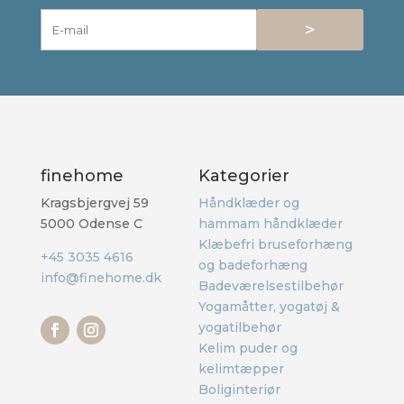
>
finehome
Kategorier
Kragsbjergvej 59
Håndklæder og
5000 Odense C
hammam håndklæder
Klæbefri bruseforhæng
+45 3035 4616
og badeforhæng
info@finehome.dk
Badeværelsestilbehør
Yogamåtter, yogatøj &
yogatilbehør
Kelim puder og
kelimtæpper
Boliginteriør