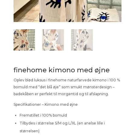
finehome kimono med øjne
Oplev blød luksus i finehome naturfarvede kimono i 100 %
bomuld med “det blå øje” som smukt mønsterdesign –
badekåben er perfekt til morgentid og til afslapning.
Specifikationer – Kimono med øjne
Fremstillet i 100% bomuld
Tilbydes i størrelse S/M og L/XL (en anelse lille i
størrelsen)