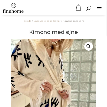
Forside
/
Badeværelsestilbehør
/
Kimono med øjne
Kimono med øjne