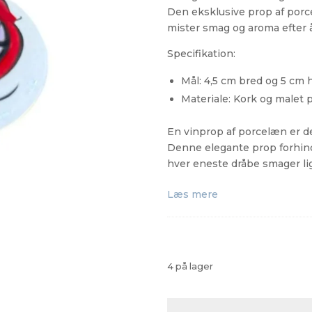
Den eksklusive prop af porce
mister smag og aroma efter å
Specifikation:
Mål: 4,5 cm bred og 5 cm 
Materiale: Kork og malet
En vinprop af porcelæn er de
Denne elegante prop forhindr
hver eneste dråbe smager li
Læs mere
4 på lager
Prop