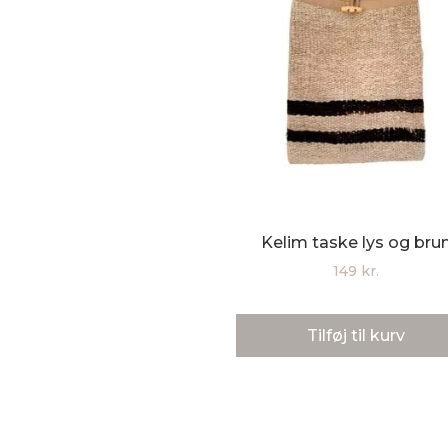
Kelim taske lys og bru
149
kr.
Tilføj til kurv