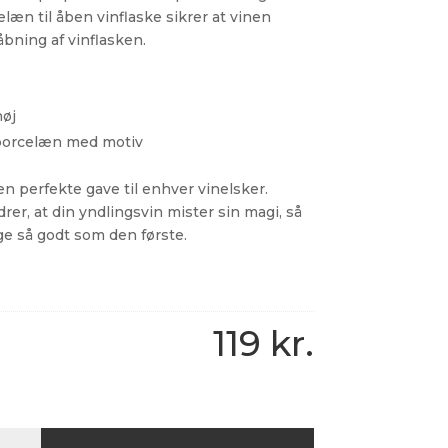
læn til åben vinflaske sikrer at vinen
bning af vinflasken.
høj
 porcelæn med motiv
n perfekte gave til enhver vinelsker.
er, at din yndlingsvin mister sin magi, så
ge så godt som den første.
119
kr.