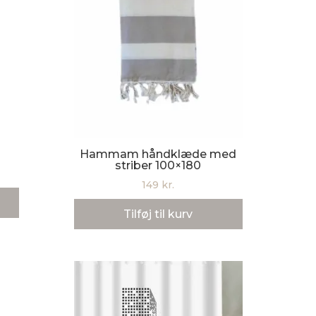
Hammam håndklæde med
striber 100×180
149
kr.
Tilføj til kurv