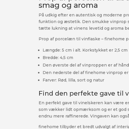
smag og aroma
På udkig efter en autentisk og moderne prop
funktion og æstetik. Den smukke vinprop sæt
tætte lukning at vinens levetid og aroma b
Prop af porcelæn til vinflaske – finehome p
Længde: 5 cm i alt. Korkstykket er 2,5 cm
Bredde: 4,5 cm
Den øverste del af vinproppen er af hå
Den nederste del af finehome vinprop er 
Farver: Rød, lilla, sort og natur
Find den perfekte gave til 
En perfekt gave til vinelskeren kan være e
som vækker lidt opmærksom og er et god sa
endnu mere raffinerede. Vingaven kan også 
finehome tilbyder et bredt udvalgt af interiø