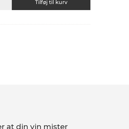
Tilføj til kurv
★★★★★
r at din vin mister