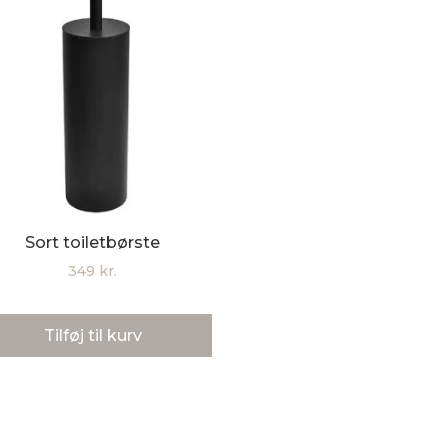
Sort toiletbørste
349
kr.
Tilføj til kurv