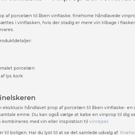
 af porcelæn til åben vinflaske. finehome håndlavede vinprop 
tes i vinflasken, hvis der stadig er mere vin tilbage i flask
evares.
roduktdetaljer:
ndmalet porcelæn
af lys kork
vinelskeren
n eksklusiv håndlavet prop af porcelæn til åben vinflaske- e
mtale emne. Du kan også vælge at købe en vinprop til dig se
kombineres med vin eller inspiration til
vinrejser.
r til boligen. Har du lyst til at se det samlede udvalg af
fineho