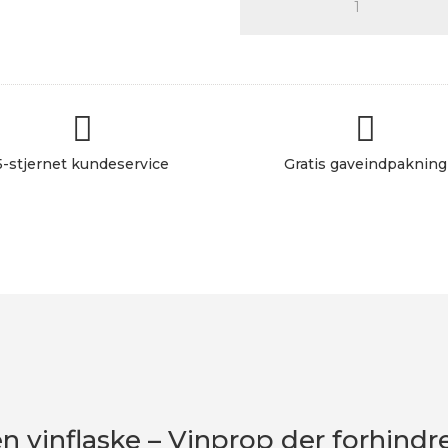
af
porcelæn
til
åben
vinflaske


antal
5-stjernet kundeservice
Gratis gaveindpakning
n vinflaske – Vinprop der forhindre