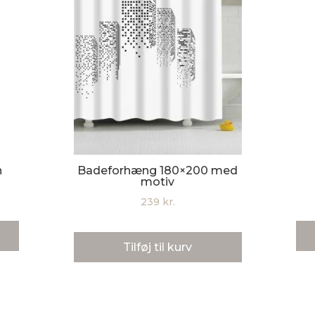
n
Badeforhæng 180×200 med
motiv
239
kr.
Tilføj til kurv