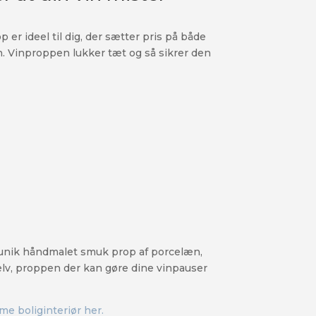
er ideel til dig, der sætter pris på både
en. Vinproppen lukker tæt og så sikrer den
n unik håndmalet smuk prop af porcelæn,
lv, proppen der kan gøre dine vinpauser
me boliginteriør her.