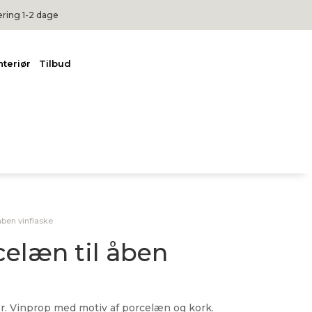
ering 1-2 dage
nteriør
Tilbud
åben vinflaske
celæn til åben
ver. Vinprop med motiv af porcelæn og kork.