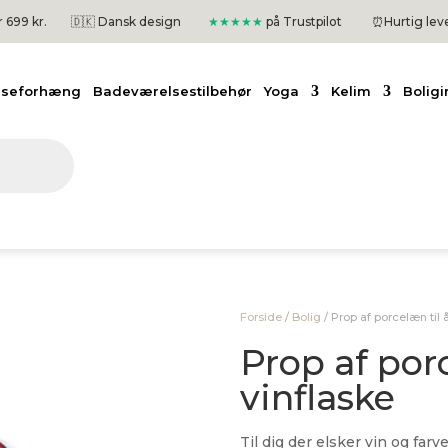
er 699 kr.
🇩🇰 Dansk design
★★★★★
på Trustpilot
⏰
Hurtig lev
useforhæng
Badeværelsestilbehør
Yoga
Kelim
Boligi
Forside
/
Bolig
/
Prop af porcelæn til 
Prop af por
vinflaske
Til dig der elsker vin og far