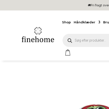
🚚Fri
fragt ov
Shop
Håndklæder
Br
Products
search