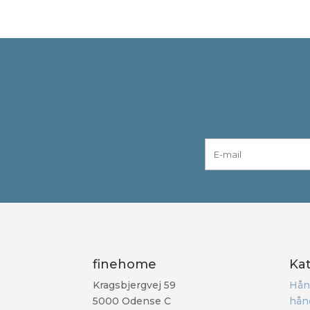
finehome
Ka
Kragsbjergvej 59
Hån
5000 Odense C
hån