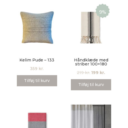
9%
Kelim Pude – 133
Håndklæde med
striber 100×180
359
kr.
Den
Den
219
kr.
199
kr.
oprindelige
aktuelle
Tilføj til kurv
Tilføj til kurv
pris
pris
var:
er:
219 kr..
199 kr..