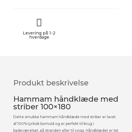
striber
100x180
antal

★★★★★
Levering på 1-2
hverdage
Produkt beskrivelse
Hammam håndklæde med
striber 100×180
Dette smukke hammam håndklæde med striber er lavet
af 100% tyrkisk bomuld og er perfekt til brug i
badeværelset, på stranden eller til yoga. Håndklædet er let