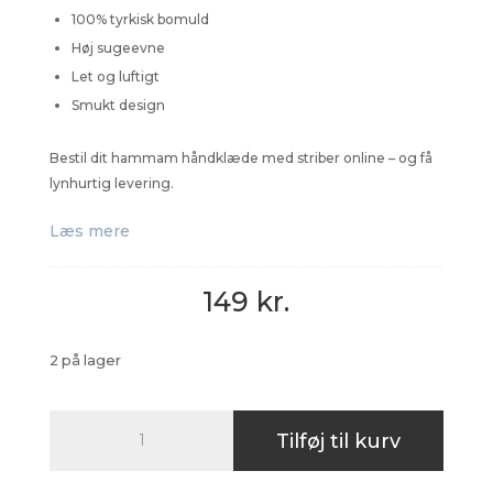
100% tyrkisk bomuld
Høj sugeevne
Let og luftigt
Smukt design
Bestil dit hammam håndklæde med striber online – og få
lynhurtig levering.
Læs mere
149
kr.
2 på lager
Hammam
Tilføj til kurv
håndklæde
med