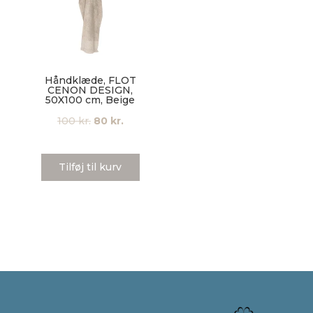
Håndklæde, FLOT
CENON DESIGN,
50X100 cm, Beige
Den
Den
100
kr.
80
kr.
oprindelige
aktuelle
pris
pris
Tilføj til kurv
var:
er:
100 kr..
80 kr..