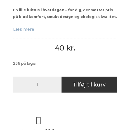
En lille luksus i hverdagen – for dig, der sætter pris
på blød komfort, smukt design og økologisk kvalitet.
Læs mere
40
kr.
236 på lager
Vaskeklud
Tilføj til kurv
Alba
Design
Organic
30x30
Sand

★★★★★
antal