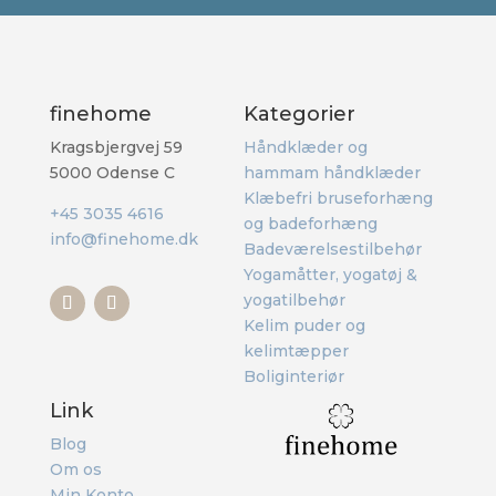
finehome
Kategorier
Kragsbjergvej 59
Håndklæder og
5000 Odense C
hammam håndklæder
Klæbefri bruseforhæng
+45 3035 4616
og badeforhæng
info@finehome.dk
Badeværelsestilbehør
Yogamåtter, yogatøj &
yogatilbehør
Kelim puder og
kelimtæpper
Boliginteriør
Link
Blog
Om os
Min Konto