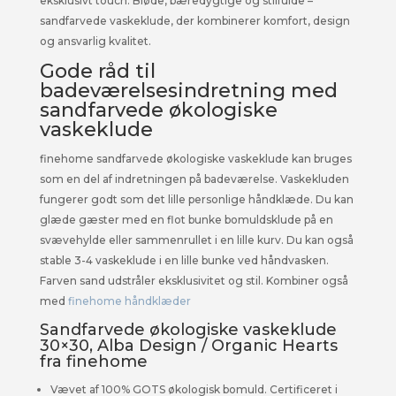
eksklusivt touch. Bløde, bæredygtige og stilfulde –
sandfarvede vaskeklude, der kombinerer komfort, design
og ansvarlig kvalitet.
Gode råd til
badeværelsesindretning med
sandfarvede økologiske
vaskeklude
finehome sandfarvede økologiske vaskeklude kan bruges
som en del af indretningen på badeværelse. Vaskekluden
fungerer godt som det lille personlige håndklæde. Du kan
glæde gæster med en flot bunke bomuldsklude på en
svævehylde eller sammenrullet i en lille kurv. Du kan også
stable 3-4 vaskeklude i en lille bunke ved håndvasken.
Farven sand udstråler eksklusivitet og stil. Kombiner også
med
finehome håndklæder
Sandfarvede økologiske vaskeklude
30×30, Alba Design / Organic Hearts
fra finehome
Vævet af 100% GOTS økologisk bomuld. Certificeret i