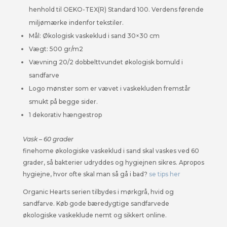
henhold til OEKO-TEX(R) Standard 100. Verdens førende
miljømærke indenfor tekstiler.
Mål: Økologisk vaskeklud i sand 30×30 cm
Vægt: 500 gr/m2
Vævning 20/2 dobbelttvundet økologisk bomuld i
sandfarve
Logo mønster som er vævet i vaskekluden fremstår
smukt på begge sider.
1 dekorativ hængestrop
Vask – 60 grader
finehome økologiske vaskeklud i sand skal vaskes ved 60
grader, så bakterier udryddes og hygiejnen sikres. Apropos
hygiejne, hvor ofte skal man så gå i bad?
se tips her
Organic Hearts serien tilbydes i mørkgrå, hvid og
sandfarve. Køb gode bæredygtige sandfarvede
økologiske vaskeklude nemt og sikkert online.