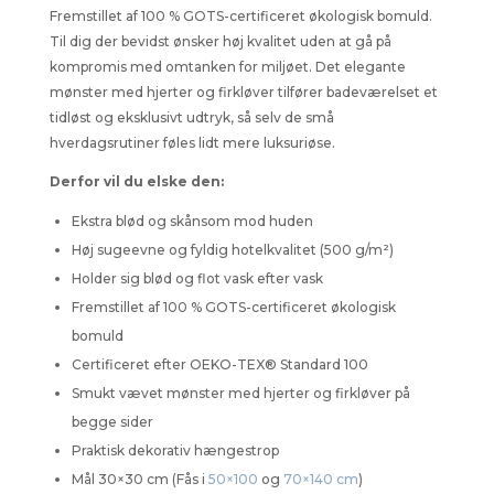
Fremstillet af 100 % GOTS-certificeret økologisk bomuld.
Til dig der bevidst ønsker høj kvalitet uden at gå på
kompromis med omtanken for miljøet. Det elegante
mønster med hjerter og firkløver tilfører badeværelset et
tidløst og eksklusivt udtryk, så selv de små
hverdagsrutiner føles lidt mere luksuriøse.
Derfor vil du elske den:
Ekstra blød og skånsom mod huden
Høj sugeevne og fyldig hotelkvalitet (500 g/m²)
Holder sig blød og flot vask efter vask
Fremstillet af 100 % GOTS-certificeret økologisk
bomuld
Certificeret efter OEKO-TEX® Standard 100
Smukt vævet mønster med hjerter og firkløver på
begge sider
Praktisk dekorativ hængestrop
Mål 30×30 cm (Fås i
50×100
og
70×140 cm
)