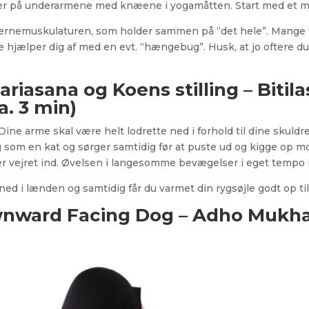
gger på underarmene med knæene i yogamåtten. Start med et min
 kernemuskulaturen, som holder sammen på “det hele”. Mange f
jælper dig af med en evt. “hængebug”. Husk, at jo oftere du 
jariasana og Koens stilling – Bit
. 3 min)
 Dine arme skal være helt lodrette ned i forhold til dine skuldre.
 som en kat og sørger samtidig før at puste ud og kigge op mod
r vejret ind. Øvelsen i langesomme bevægelser i eget tempo i
ed i lænden og samtidig får du varmet din rygsøjle godt op ti
nward Facing Dog – Adho Mukh