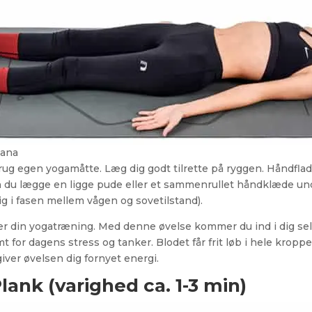
sana
g egen yogamåtte. Læg dig godt tilrette på ryggen. Håndflade
an du lægge en ligge pude eller et sammenrullet håndklæde un
 dig i fasen mellem vågen og sovetilstand).
fter din yogatræning. Med denne øvelse kommer du ind i dig selv
t for dagens stress og tanker. Blodet får frit løb i hele kropp
iver øvelsen dig fornyet energi.
Plank (varighed ca. 1-3 min)