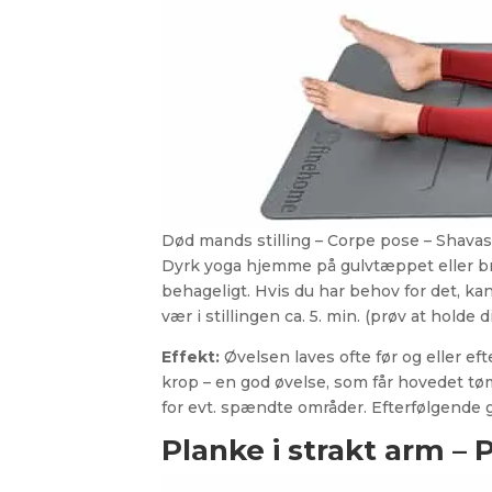
Død mands stilling – Corpe pose – Shava
Dyrk yoga hjemme på gulvtæppet eller bru
behageligt. Hvis du har behov for det, k
vær i stillingen ca. 5. min. (prøv at holde
Effekt:
Øvelsen laves ofte før og eller e
krop – en god øvelse, som får hovedet tøm
for evt. spændte områder. Efterfølgende g
Planke i strakt arm – 