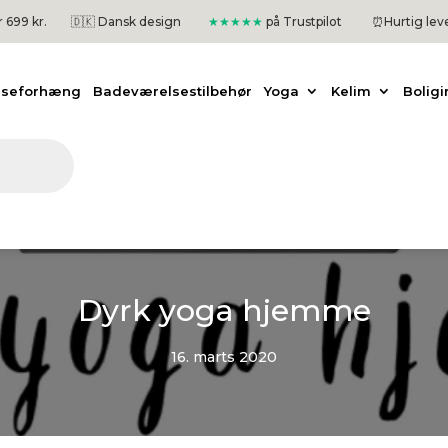
er 699 kr.
🇩🇰 Dansk design
★★★★★
på Trustpilot
⏰
Hurtig lev
useforhæng
Badeværelsestilbehør
Yoga
Kelim
Boligi
Dyrk yoga hjemme
16. marts 2020