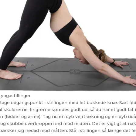
yogastillinger
t tage udgangspunkt i stillingen med let bukkede knæ. Sæt fø
 skuldrerne, fingrerne spredes godt ud, så du har et godt fat
on (fødder og arme). Tag nu en dyb vejrtrækning og en dyb ud
 og skubbe overkroppen ind mod midten. Det er vigtigt at nakk
ækker sig nedad mod måtten. Stå i stillingen så længe det føl