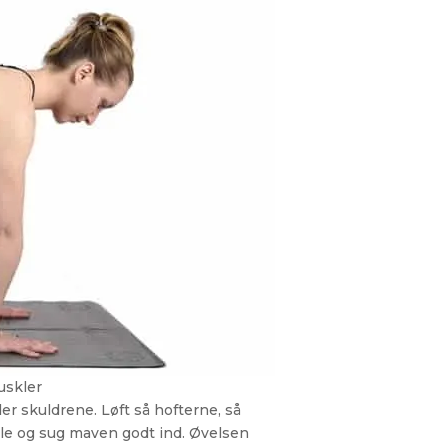
uskler
r skuldrene. Løft så hofterne, så
hæle og sug maven godt ind. Øvelsen