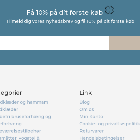
Få 10% på dit første køb
Tilmeld dig vores nyhedsbrev og få 10% på dit første køb
tegorier
Link
dklæder og hammam
Blog
dklæder
Om os
befri bruseforhæng og
Min Konto
eforhæng
Cookie- og privatlivspolitik
eværelsestilbehør
Returvarer
måtter, yogatøj &
Handelsbetingelser