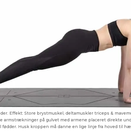
der. Effekt: Store brystmuskel, deltamuskler triceps & mavem
ave armstrækninger på gulvet med armene placeret direkte unde
til fødder. Husk kroppen må danne en lige linje fra hoved til 