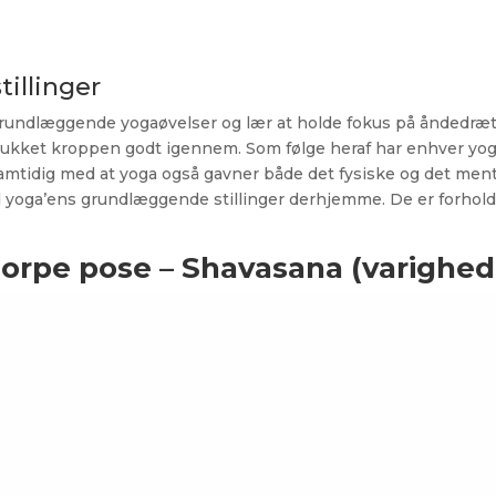
illinger
undlæggende yogaøvelser og lær at holde fokus på åndedrættet
 strukket kroppen godt igennem. Som følge heraf har enhver yoga
amtidig med at yoga også gavner både det fysiske og det menta
d yoga’ens grundlæggende stillinger derhjemme. De er forhol
Corpe pose – Shavasana (varighed 