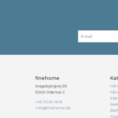
finehome
Ka
Kragsbjergvej 59
Hån
5000 Odense C
hån
Klæ
+45 3035 4616
bad
info@finehome.dk
Bad
Yoga