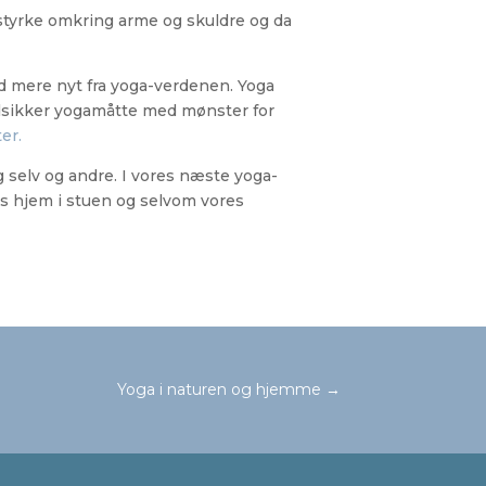
 styrke omkring arme og skuldre og da
ed mere nyt fra yoga-verdenen. Yoga
ridsikker yogamåtte med mønster for
er.
g selv og andre. I vores næste yoga-
es hjem i stuen og selvom vores
Yoga i naturen og hjemme
→