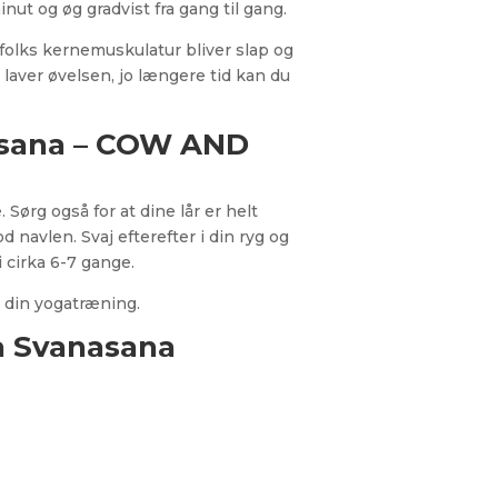
ut og øg gradvist fra gang til gang.
olks kernemuskulatur bliver slap og
laver øvelsen, jo længere tid kan du
ilasana – COW AND
 Sørg også for at dine lår er helt
 navlen. Svaj efterefter i din ryg og
 cirka 6-7 gange.
l din yogatræning.
a Svanasana