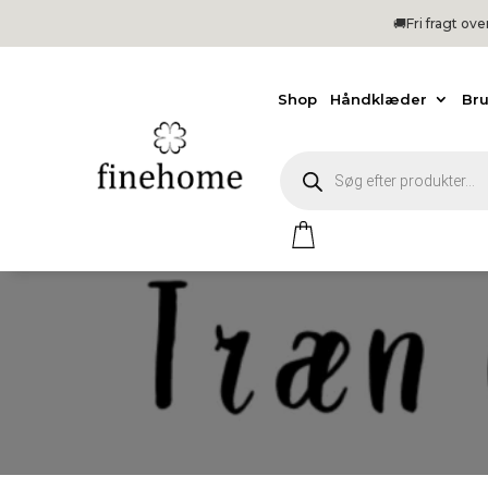
🚚Fri
fragt ov
Shop
Håndklæder
Br
Products
search