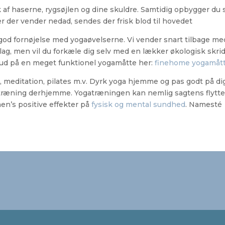
 af haserne, rygsøjlen og dine skuldre. Samtidig opbygger du
er der vender nedad, sendes der frisk blod til hovedet
 god fornøjelse med yogaøvelserne. Vi vender snart tilbage m
erlag, men vil du forkæle dig selv med en lækker økologisk sk
 bud på en meget funktionel yogamåtte her:
finehome yogamått
a, meditation, pilates m.v. Dyrk yoga hjemme og pas godt på di
yogatræning derhjemme. Yogatræningen kan nemlig sagtens flytt
en’s positive effekter på
fysisk og mental sundhed
. Namesté