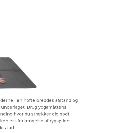
dderne i en hofte breddes afstand og
 i underlaget. Brug yogamåttens
ånding hvor du strækker dig godt
en er i forlængelse af rygsøjlen.
es rart.