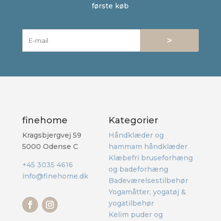
første køb
>
finehome
Kategorier
Kragsbjergvej 59
Håndklæder og
5000 Odense C
hammam håndklæder
Klæbefri bruseforhæng
+45 3035 4616
og badeforhæng
info@finehome.dk
Badeværelsestilbehør
Yogamåtter, yogatøj &
yogatilbehør
Kelim puder og