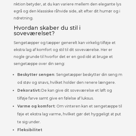
nktion betyder, at du kan variere mellem den elegante lys
egrå og den klassiske råhvide side, alt efter dit humør og i
ndretning.
Hvordan skaber du stil i
soveværelset?
Sengetæpper og tæpper generelt kan virkelig tilføje et
ekstra lag af komfort og stil til dit soveværelse. Her er
nogle grunde til hvorfor det er en god idé at bruge et
sengetæppe over din seng:
Beskytter sengen
: Sengetæpper beskytter din seng m
od støv og snavs, hvilket holder den renere længere.
Dekorativt:
De kan give dit soveværelse et løft og
tilføje farve samt give en følelse af luksus.
Varme og komfort
: Om vinteren kan et sengetæppe til
føje et ekstra lag varme, hvilket gør det hyggeligt at put
te sig under.
Fleksibilitet