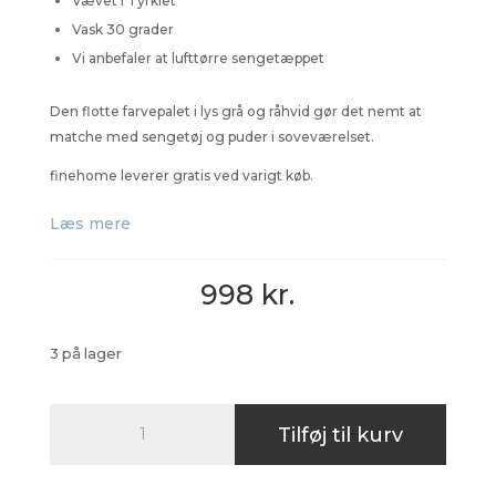
Vævet i Tyrkiet
Vask 30 grader
Vi anbefaler at lufttørre sengetæppet
Den flotte farvepalet i lys grå og råhvid gør det nemt at
matche med sengetøj og puder i soveværelset.
finehome leverer gratis ved varigt køb.
Læs mere
998
kr.
3 på lager
Sengetæppe
Tilføj til kurv
240x240
antal