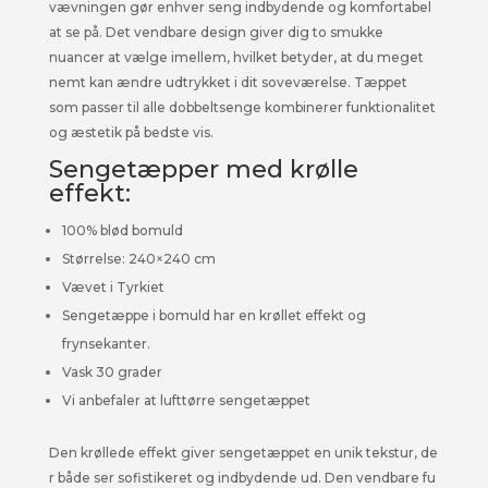
vævningen gør enhver seng indbydende og komfortabel
at se på. Det vendbare design giver dig to smukke
nuancer at vælge imellem, hvilket betyder, at du meget
nemt kan ændre udtrykket i dit soveværelse. Tæppet
som passer til alle dobbeltsenge kombinerer funktionalitet
og æstetik på bedste vis.
Sengetæpper med krølle
effekt:
100% blød bomuld
Størrelse: 240×240 cm
Vævet i Tyrkiet
Sengetæppe i bomuld har en krøllet effekt og
frynsekanter.
Vask 30 grader
Vi anbefaler at lufttørre sengetæppet
Den krøllede effekt giver sengetæppet en unik tekstur, de
r både ser sofistikeret og indbydende ud. Den vendbare fu