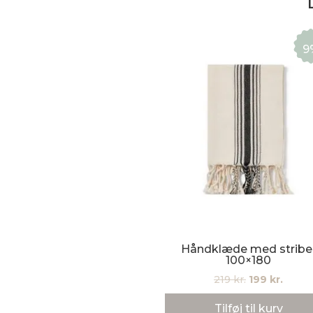
9
Håndklæde med stribe
100×180
Den
Den
219
kr.
199
kr.
oprindelige
aktuel
Tilføj til kurv