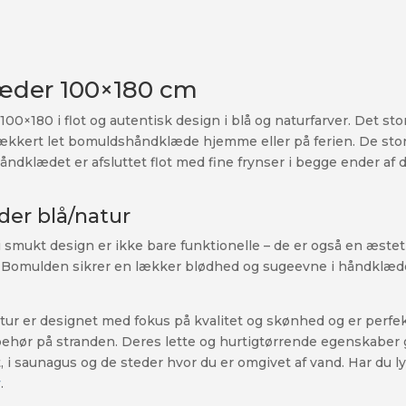
der 100×180 cm
180 i flot og autentisk design i blå og naturfarver. Det st
i et lækkert let bomuldshåndklæde hjemme eller på ferien. De 
klædet er afsluttet flot med fine frynser i begge ender af d
der blå/natur
 smukt design er ikke bare funktionelle – de er også en æs
ld. Bomulden sikrer en lækker blødhed og sugeevne i håndklæd
 er designet med fokus på kvalitet og skønhed og er perfekt
lbehør på stranden. Deres lette og hurtigtørrende egenskaber
et, i saunagus og de steder hvor du er omgivet af vand. Har du l
r
.