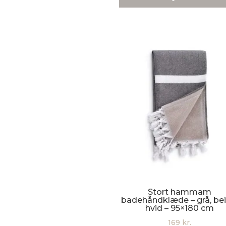
pris
pris
var:
er:
219 kr..
199 kr.
Stort hammam
badehåndklæde – grå, bei
hvid – 95×180 cm
169
kr.