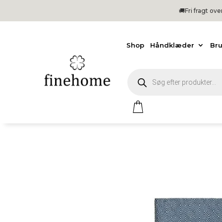
🚚Fri
fragt ov
Shop
Håndklæder
Br
Products
search