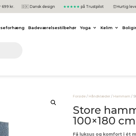
er 699 kr.
🇩🇰 Dansk design
★★★★★
på Trustpilot
⏰
Hurtig lev
useforhæng
Badeværelsestilbehør
Yoga
Kelim
Boligi
Forside
/
Håndklæder
/
Hammam
/
S
Store ham
100×180 cm 
Få luksus og komfort i ét