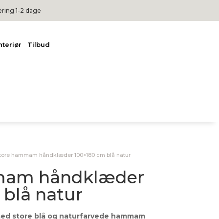
ering 1-2 dage
nteriør
Tilbud
tore hammam håndklæder 100×180 cm blå natur
mam håndklæder
blå natur
 med store blå og naturfarvede hammam