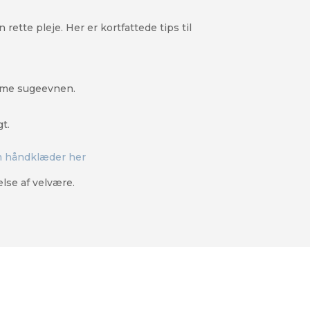
tte pleje. Her er kortfattede tips til
mme sugeevnen.
gt.
 håndklæder her
lse af velvære.