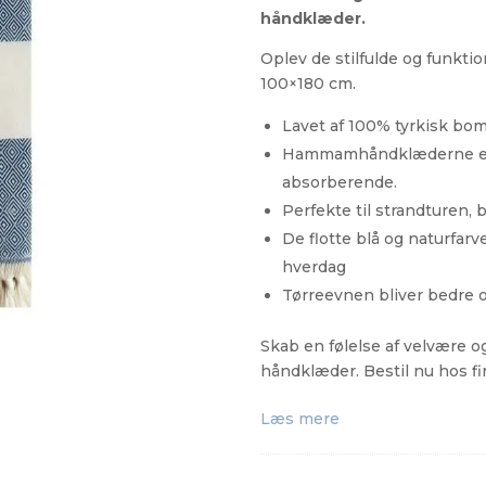
håndklæder.
Oplev de stilfulde og funkt
100×180 cm.
Lavet af 100% tyrkisk bo
Hammamhåndklæderne er b
absorberende.
Perfekte til strandturen, 
De flotte blå og naturfarver
hverdag
Tørreevnen bliver bedre 
Skab en følelse af velvære o
håndklæder. Bestil nu hos f
Læs mere