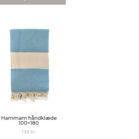
var:
er:
139 kr..
129 kr..
Hammam håndklæde
100×180
139
kr.