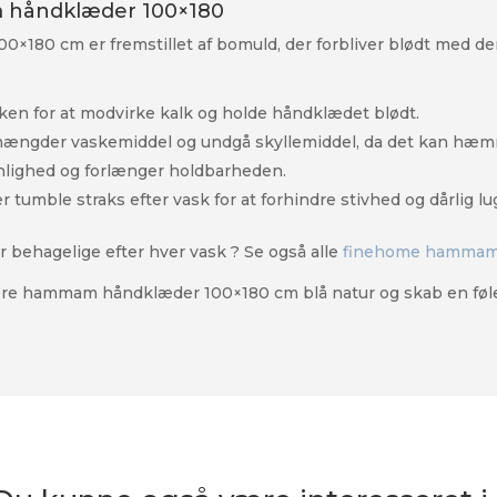
am håndklæder 100×180
80 cm er fremstillet af bomuld, der forbliver blødt med den re
vasken for at modvirke kalk og holde håndklædet blødt.
mængder vaskemiddel og undgå skyllemiddel, da det kan hæ
enlighed og forlænger holdbarheden.
tumble straks efter vask for at forhindre stivhed og dårlig lu
 behagelige efter hver vask ? Se også alle
finehome hammam
store hammam håndklæder 100×180 cm blå natur og skab en føle