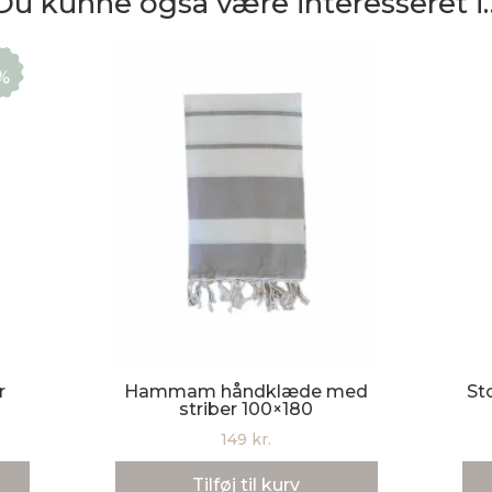
Du kunne også være interesseret i
%
r
Hammam håndklæde med
St
striber 100×180
149
kr.
le
Tilføj til kurv