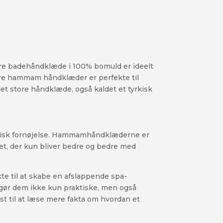
ore badehåndklæde i 100% bomuld er ideelt
store hammam håndklæder er perfekte til
et store håndklæde, også kaldet et tyrkisk
tetisk fornøjelse. Hammamhåndklæderne er
et, der kun bliver bedre og bedre med
e til at skabe en afslappende spa-
 gør dem ikke kun praktiske, men også
yst til at læse mere fakta om hvordan et