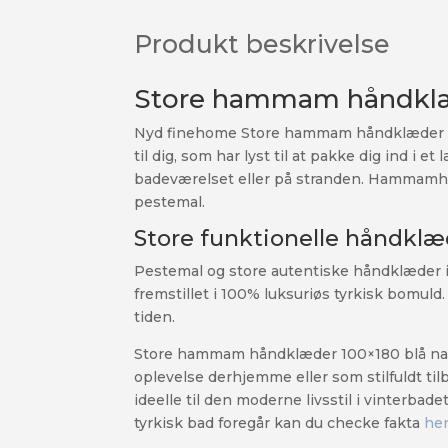
Produkt beskrivelse
Store hammam håndklæ
Nyd finehome Store hammam håndklæder 100×
til dig, som har lyst til at pakke dig ind 
badeværelset eller på stranden. Hammamhånd
pestemal.
Store funktionelle håndklæ
Pestemal og store autentiske håndklæder i
fremstillet i 100% luksuriøs tyrkisk bomu
tiden.
Store hammam håndklæder 100×180 blå natur
oplevelse derhjemme eller som stilfuldt ti
ideelle til den moderne livsstil i vinterbad
tyrkisk bad foregår kan du checke fakta
he