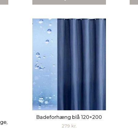
.
Badeforhæng blå 120×200
ge,
279
kr.