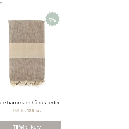
…
7%
ore hammam håndklæder
Den
Den
139
kr.
129
kr.
oprindelige
aktuelle
pris
pris
Tilføj til kurv