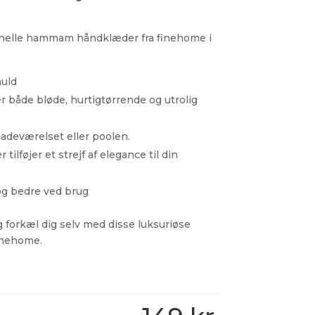
ionelle hammam håndklæder fra finehome i
muld
åde bløde, hurtigtørrende og utrolig
badeværelset eller poolen.
 tilføjer et strejf af elegance til din
og bedre ved brug
g forkæl dig selv med disse luksuriøse
inehome.