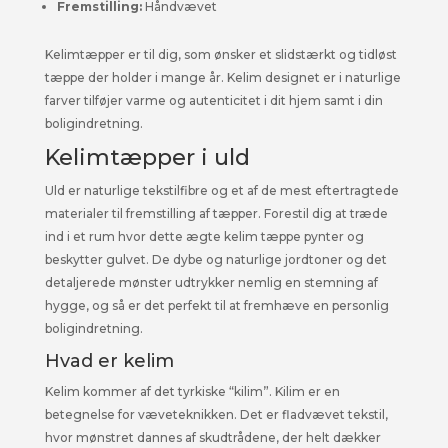
Fremstilling:
Håndvævet
Kelimtæpper er til dig, som ønsker et slidstærkt og tidløst
tæppe der holder i mange år. Kelim designet er i naturlige
farver tilføjer varme og autenticitet i dit hjem samt i din
boligindretning.
Kelimtæpper i uld
Uld er naturlige tekstilfibre og et af de mest eftertragtede
materialer til fremstilling af tæpper. Forestil dig at træde
ind i et rum hvor dette ægte kelim tæppe pynter og
beskytter gulvet. De dybe og naturlige jordtoner og det
detaljerede mønster udtrykker nemlig en stemning af
hygge, og så er det perfekt til at fremhæve en personlig
boligindretning.
Hvad er kelim
Kelim kommer af det tyrkiske “kilim”. Kilim er en
betegnelse for væveteknikken. Det er fladvævet tekstil,
hvor mønstret dannes af skudtrådene, der helt dækker