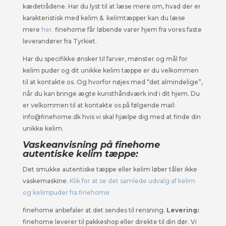
kædetrådene. Har du lyst til at læse mere om, hvad der er
karakteristisk med kelim & kelimtæpper kan du læse
mere
her.
finehome får løbende varer hjem fra vores faste
leverandører fra Tyrkiet.
Har du specifikke ønsker til farver, mønster og mål for
kelim puder og dit unikke kelim tæppe er du velkommen
til at kontakte os. Og hvorfor nøjes med “det almindelige”,
når du kan bringe ægte kunsthåndværk ind i dit hjem. Du
er velkommen til at kontakte os på følgende mail:
info@finehome.dk hvis vi skal hjælpe dig med at finde din
unikke kelim.
Va
skeanvisning på finehome
autentiske kelim tæppe:
Det smukke autentiske tæppe eller kelim løber tåler ikke
vaskemaskine.
Klik for at se det samlede udvalg af kelim
og kelimpuder fra finehome
finehome anbefaler at det sendes til rensning.
Levering:
finehome leverer til pakkeshop eller direkte til din dør. Vi