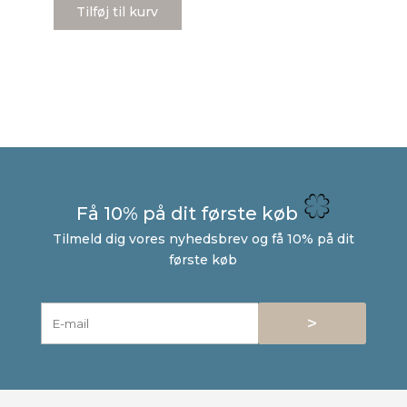
Tilføj til kurv
var:
er:
734 kr..
398 kr..
Få 10% på dit første køb
Tilmeld dig vores nyhedsbrev og få 10% på dit
første køb
>