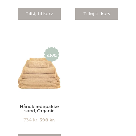
Tilføj til kurv
Tilføj til kurv
46%
Håndklædepakke
sand, Organic
Den
Den
734
kr.
398
kr.
oprindelige
aktuelle
pris
pris