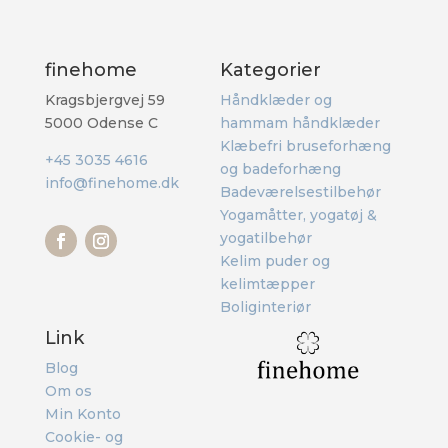
finehome
Kategorier
Kragsbjergvej 59
Håndklæder og
5000 Odense C
hammam håndklæder
Klæbefri bruseforhæng
+45 3035 4616
og badeforhæng
info@finehome.dk
Badeværelsestilbehør
Yogamåtter, yogatøj &
yogatilbehør
Kelim puder og
kelimtæpper
Boliginteriør
Link
Blog
Om os
Min Konto
Cookie- og