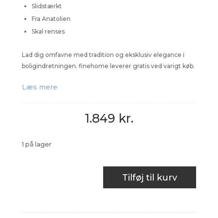
Slidstærkt
Fra Anatolien
Skal renses
Lad dig omfavne med tradition og eksklusiv elegance i
boligindretningen. finehome leverer gratis ved varigt køb.
Læs mere
1.849
kr.
1 på lager
Kelim
Tilføj til kurv
tæppe
antal