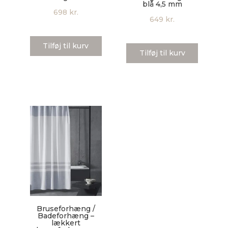
blå 4,5 mm
698
kr.
649
kr.
Tilføj til kurv
Tilføj til kurv
Bruseforhæng /
Badeforhæng –
lækkert