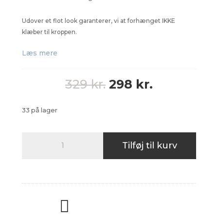
Udover et flot look garanterer, vi at forhænget IKKE
klæber til kroppen.
Læs mere
Den
Den
329
kr.
298
kr.
oprindelige
aktuelle
pris
pris
33 på lager
var:
er:
329 kr..
298 kr..
Badeforhæng
Tilføj til kurv
stof
150x190
antal

★★★★★