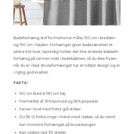
Badeforhæng stof fra finehome måler 150 cm i bredden
og 190 cm i højden. Forhænget giver badeværelset et
ekstra flot look. Samtidig holder det fine stribede klæbefri
forhæng på varmen inde i badekabinen, så du ikke fryser,
når du er i bad. Bruseforhænget har et tidløst design og er
i rigtig god kvalitet.
FAKTA:
150 cm bred & 190 cm høj
Fremstillet af 35% bomuld og 65% polyester
Farver: Hvid med flotte grå striber
Du får 12 flotte ringe i metal med i købet, så du nemt
kan montere forhænget på brusestangen
Kan vaskes ved 30 grader