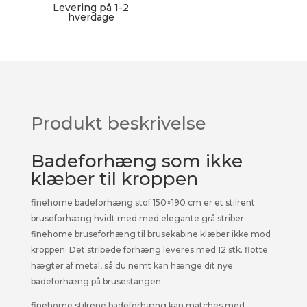
Levering på 1-2
hverdage
Produkt beskrivelse
Badeforhæng som ikke
klæber til kroppen
finehome badeforhæng stof 150×190 cm er et stilrent
bruseforhæng hvidt med med elegante grå striber.
finehome bruseforhæng til brusekabine klæber ikke mod
kroppen. Det stribede forhæng leveres med 12 stk. flotte
hægter af metal, så du nemt kan hænge dit nye
badeforhæng på brusestangen.
finehome stilrene badeforhæng kan matches med