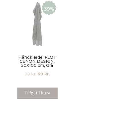
39%
Håndklæde, FLOT
CENON DESIGN,
50X100 cm, Grå
Den
Den
99
kr.
60
kr.
oprindelige
aktuelle
pris
pris
Tilføj til kurv
var:
er:
99 kr..
60 kr..