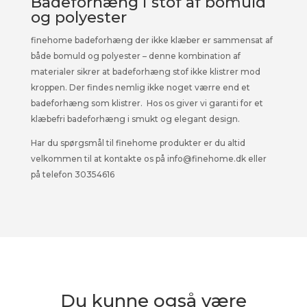
Badeforhæng i stof af bomuld
og polyester
finehome badeforhæng der ikke klæber er sammensat af
både bomuld og polyester – denne kombination af
materialer sikrer at badeforhæng stof ikke klistrer mod
kroppen. Der findes nemlig ikke noget værre end et
badeforhæng som klistrer. Hos os giver vi garanti for et
klæbefri badeforhæng i smukt og elegant design.
Har du spørgsmål til finehome produkter er du altid
velkommen til at kontakte os på info@finehome.dk eller
på telefon 30354616
Du kunne også være