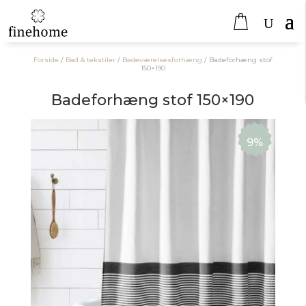
Forside
/
Bad & tekstiler
/
Badeværelsesforhæng
/
Badeforhæng stof
150×190
Badeforhæng stof 150×190
9%