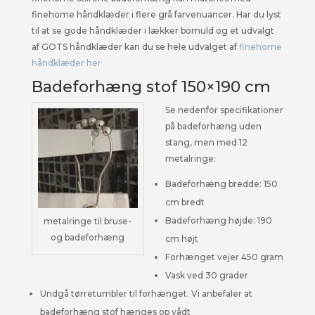
finehome håndklæder i flere grå farvenuancer. Har du lyst
til at se gode håndklæder i lækker bomuld og et udvalgt
af GOTS håndklæder kan du se hele udvalget af
finehome
håndklæder her
Badeforhæng stof 150×190 cm
Se nedenfor specifikationer
på badeforhæng uden
stang, men med 12
metalringe:
Badeforhæng bredde: 150
cm bredt
Badeforhæng højde: 190
metalringe til bruse-
og badeforhæng
cm højt
Forhænget vejer 450 gram
Vask ved 30 grader
Undgå tørretumbler til forhænget. Vi anbefaler at
badeforhæng stof hænges op vådt