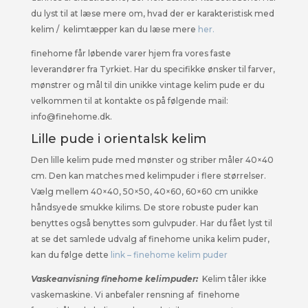
du lyst til at læse mere om, hvad der er karakteristisk med
kelim / kelimtæpper kan du læse mere
her.
finehome får løbende varer hjem fra vores faste
leverandører fra Tyrkiet. Har du specifikke ønsker til farver,
mønstrer og mål til din unikke vintage kelim pude er du
velkommen til at kontakte os på følgende mail:
info@finehome.dk.
Lille pude i orientalsk kelim
Den lille kelim pude med mønster og striber måler 40×40
cm. Den kan matches med kelimpuder i flere størrelser.
Vælg mellem 40×40, 50×50, 40×60, 60×60 cm unikke
håndsyede smukke kilims. De store robuste puder kan
benyttes også benyttes som gulvpuder. Har du fået lyst til
at se det samlede udvalg af finehome unika kelim puder,
kan du følge dette
link – finehome kelim puder
Vaskeanvisning finehome kelimpuder:
Kelim tåler ikke
vaskemaskine. Vi anbefaler rensning af finehome