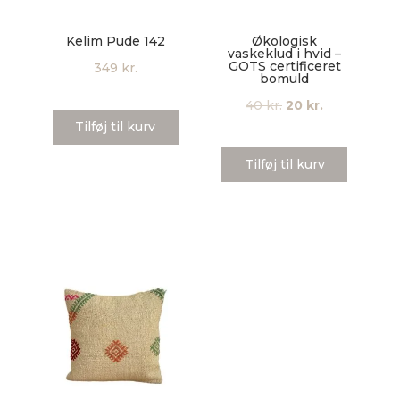
Kelim Pude 142
Økologisk
vaskeklud i hvid –
GOTS certificeret
349
kr.
bomuld
Den
Den
40
kr.
20
kr.
Tilføj til kurv
oprindelige
aktuelle
pris
pris
Tilføj til kurv
var:
er:
40 kr..
20 kr..