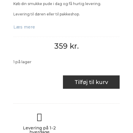
Køb din smukke pude i dag og få hurtig levering.
Levering til døren eller til pakkeshop.
Læs mere
359
kr.
1 på lager
Kelim
Tilføj til kurv
Pude
-
124
antal

★★★★★
Levering på 1-2
hverdage