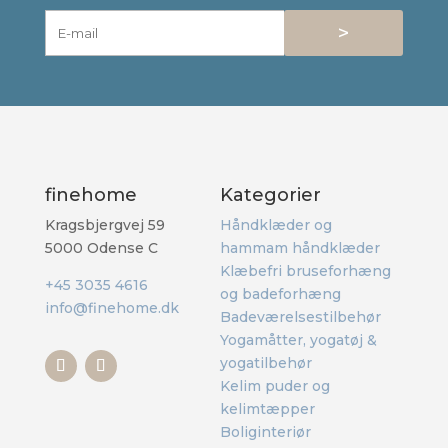
>
finehome
Kategorier
Kragsbjergvej 59
Håndklæder og
5000 Odense C
hammam håndklæder
Klæbefri bruseforhæng
+45 3035 4616
og badeforhæng
info@finehome.dk
Badeværelsestilbehør
Yogamåtter, yogatøj &
yogatilbehør
Kelim puder og
kelimtæpper
Boliginteriør