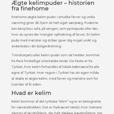
Ægte kelimpuder – historien
fra finehome
finehome ægte kelim puder i smukke farver og unika
vævning giver dit hjem sit helt eget særpræg. Puderne
kan benyttes i sofa, på sengen, som pyntepude eller der,
hvor du synes der mangler opfriskning af farver. En kelim
pude med mønster og striber giver dig noget unikt og
anderledes i din boligindretning.
Trendcarpets eller kelim-puder som de hedder, kommer
fra flere forskellige orientalske lande. De fleste er fra
Tyrkiet, hvor kelim forhandles af lokale købmænd fra alle
egne af Tyrkiet. Hver region i Tyrkiet har sin egen måde
at skabe et ægte kelim, med farver og mønstre som for
tusinder af år siden.
Hvad er kelim
Kelim kommer af det tyrkiske “kilim” og er en betegnelse
for væveteknikken. Det er fladvævet tekstil, hvor mønster
dannes af skudtrådene, der helt dækker kædetrådene. Har