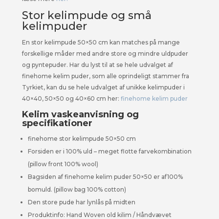
Stor kelimpude og små
kelimpuder
En stor kelimpude 50×50 cm kan matches på mange
forskellige måder med andre store og mindre uldpuder
og pyntepuder. Har du lyst til at se hele udvalget af
finehome kelim puder, som alle oprindeligt stammer fra
Tyrkiet, kan du se hele udvalget af unikke kelimpuder i
40×40, 50×50 og 40×60 cm her:
finehome kelim puder
Kelim vaskeanvisning og
specifikationer
finehome stor kelimpude 50×50 cm
Forsiden er i 100% uld – meget flotte farvekombination
(pillow front 100% wool)
Bagsiden af finehome kelim puder 50×50 er af100%
bomuld. (pillow bag 100% cotton)
Den store pude har lynlås på midten
Produktinfo: Hand Woven old kilim / Håndvævet