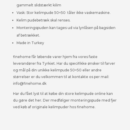
gammelt slidstærkt kilim
Vask: Stor kelimpude 50×50 tåler ikke vaskemaskine.
Kelim pudebetræk skal renses.
Monteringspuden kan tages ud via lynlåsen på bagsiden
af betrækket.
Made in Turkey
finehome får løbende varer hjem fra vores faste
leverandører fra Tyrkiet. Har du specifikke ønsker til farver
og mål på din unikke kelimpude 50×50 eller andre
størrelser er du velkommen til at kontakte os per mail:
info@finehome.dk
Har du fået lyst til at købe din store kelimpude online kan
du gøre det her. Der medfølger monteringspude med fjer
ved køb af originale kelimpuder hos finehome.