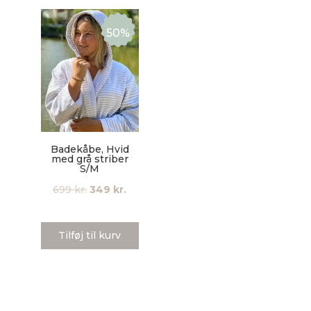
50%
Badekåbe, Hvid
med grå striber
S/M
Den
Den
699
kr.
349
kr.
oprindelige
aktuelle
pris
pris
Tilføj til kurv
var:
er:
699 kr..
349 kr..