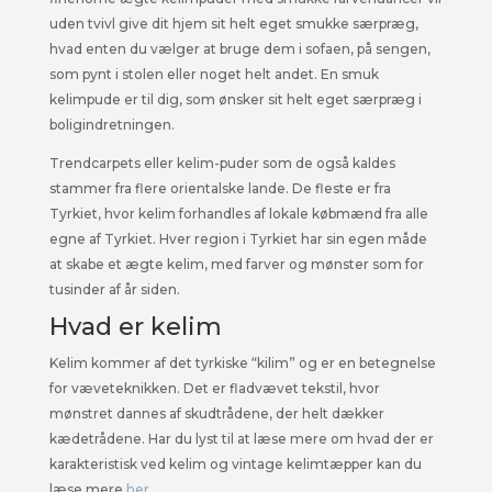
uden tvivl give dit hjem sit helt eget smukke særpræg,
hvad enten du vælger at bruge dem i sofaen, på sengen,
som pynt i stolen eller noget helt andet. En smuk
kelimpude er til dig, som ønsker sit helt eget særpræg i
boligindretningen.
Trendcarpets eller kelim-puder som de også kaldes
stammer fra flere orientalske lande. De fleste er fra
Tyrkiet, hvor kelim forhandles af lokale købmænd fra alle
egne af Tyrkiet. Hver region i Tyrkiet har sin egen måde
at skabe et ægte kelim, med farver og mønster som for
tusinder af år siden.
Hvad er kelim
Kelim kommer af det tyrkiske “kilim” og er en betegnelse
for væveteknikken. Det er fladvævet tekstil, hvor
mønstret dannes af skudtrådene, der helt dækker
kædetrådene. Har du lyst til at læse mere om hvad der er
karakteristisk ved kelim og vintage kelimtæpper kan du
læse mere
her.