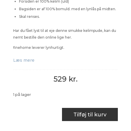
Forsiden er 100% kelim (uld)
Bagsiden er af 100% bomuld. med en lynlås på midten.
Skal renses.
Har du fået lyst til at eje denne smukke kelimpude, kan du
nemt bestille den online lige her.
finehome leverer lynhurtigt.
Læs mere
529
kr.
1 på lager
Kelim
Tilføj til kurv
Pude
-