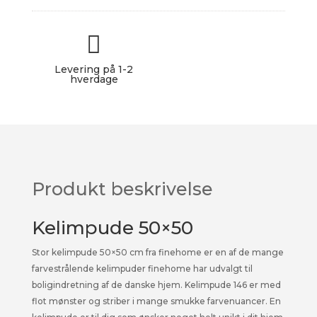
146
antal

★★★★★
Levering på 1-2
hverdage
Produkt beskrivelse
Kelimpude 50×50
Stor kelimpude 50×50 cm fra finehome er en af de mange
farvestrålende kelimpuder finehome har udvalgt til
boligindretning af de danske hjem. Kelimpude 146 er med
flot mønster og striber i mange smukke farvenuancer. En