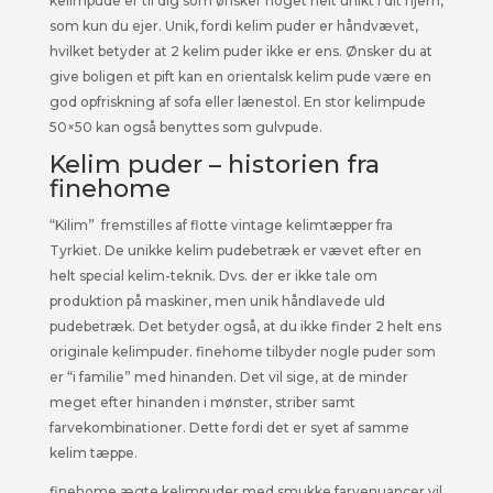
kelimpude er til dig som ønsker noget helt unikt i dit hjem,
som kun du ejer. Unik, fordi kelim puder er håndvævet,
hvilket betyder at 2 kelim puder ikke er ens. Ønsker du at
give boligen et pift kan en orientalsk kelim pude være en
god opfriskning af sofa eller lænestol. En stor kelimpude
50×50 kan også benyttes som gulvpude.
Kelim puder – historien fra
finehome
“Kilim” fremstilles af flotte vintage kelimtæpper fra
Tyrkiet. De unikke kelim pudebetræk er vævet efter en
helt special kelim-teknik. Dvs. der er ikke tale om
produktion på maskiner, men unik håndlavede uld
pudebetræk. Det betyder også, at du ikke finder 2 helt ens
originale kelimpuder. finehome tilbyder nogle puder som
er “i familie” med hinanden. Det vil sige, at de minder
meget efter hinanden i mønster, striber samt
farvekombinationer. Dette fordi det er syet af samme
kelim tæppe.
finehome ægte kelimpuder med smukke farvenuancer vil