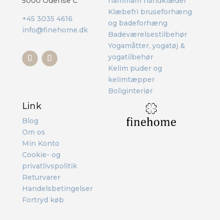
5000 Odense C
hammam håndklæder
Klæbefri bruseforhæng
+45 3035 4616
og badeforhæng
info@finehome.dk
Badeværelsestilbehør
Yogamåtter, yogatøj &
yogatilbehør
Kelim puder og
kelimtæpper
Boliginteriør
Link
Blog
Om os
Min Konto
Cookie- og
privatlivspolitik
Returvarer
Handelsbetingelser
Fortryd køb