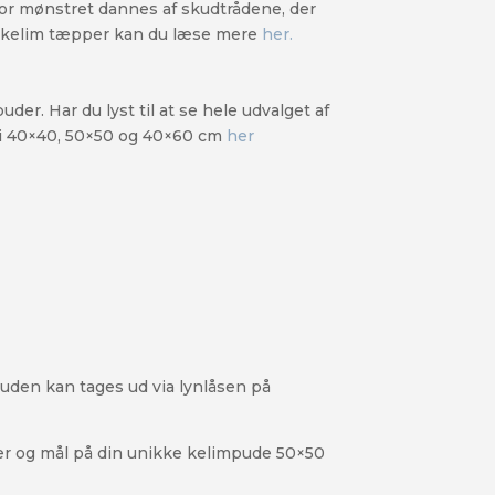
vor mønstret dannes af skudtrådene, der
agekelim tæpper kan du læse mere
her.
. Har du lyst til at se hele udvalget af
r i 40×40, 50×50 og 40×60 cm
her
den kan tages ud via lynlåsen på
rver og mål på din unikke kelimpude 50×50