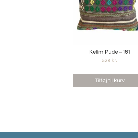
Kelim Pude – 181
529
kr.
Tilføj til kurv