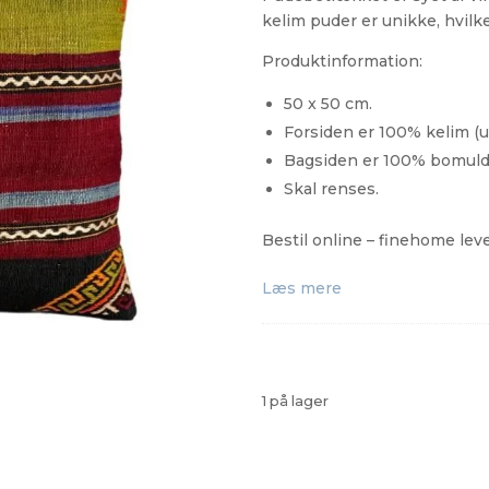
kelim puder er unikke, hvilke
Produktinformation:
50 x 50 cm.
Forsiden er 100% kelim (u
Bagsiden er 100% bomuld
Skal renses.
Bestil online – finehome lev
Læs mere
1 på lager
Kelim
Pude