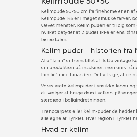
kelimpude 50×50
Kelimpude 50×50 cm fra finehome er en af d
Kelimpude 145 er i meget smukke farver, bo
vævet mønster. Kelim puden er til dig som 
hvilket betyder at 2 puder ikke er ens. Øns
lænestolen.
Kelim puder – historien fra
Alle “kilim” er fremstillet af flotte vintage
om produktion på maskiner, men unik håndl
familie” med hinanden. Det vil sige, at de
Vores ægte kelimpuder i smukke farver og f
du vælger at bruge dem i sofaen, på sengen,
særpræg i boligindretningen.
Trendcarpets eller kelim-puder de hedder ko
alle egne af Tyrkiet. Hver region i Tyrkiet
Hvad er kelim