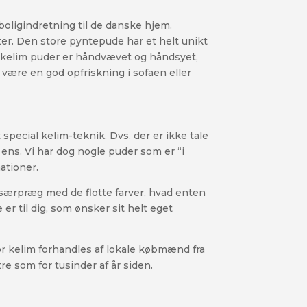
oligindretning til de danske hjem.
ter. Den store pyntepude har et helt unikt
di kelim puder er håndvævet og håndsyet,
 være en god opfriskning i sofaen eller
 special kelim-teknik. Dvs. der er ikke tale
ens. Vi har dog nogle puder som er “i
ationer.
 særpræg med de flotte farver, hvad enten
r til dig, som ønsker sit helt eget
vor kelim forhandles af lokale købmænd fra
re som for tusinder af år siden.