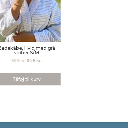
Badekåbe, Hvid med grå
striber S/M
Den
Den
699
kr.
349
kr.
oprindelige
aktuelle
pris
pris
Tilføj til kurv
var:
er:
699 kr..
349 kr..