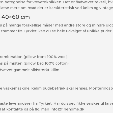
 en betegnelse for væveteknikken. Det er fladvævet tekstil, h
at læse mere om hvad der er karakteristisk ved kelim og vint
g 40×60 cm
å mange forskellige måder med andre store og mindre uldpuder
 stammer fra Tyrkiet, kan du se hele udvalget af unikke pude
ekombination (pillow front 100% wool)
s på midten (pillow bag 100% cotton)
dvævet gammelt slidstærkt kilim
ke vaskemaskine. Kelim pudebetræk skal renses. Monteringspu
aste leverandører fra Tyrkiet. Har du specifikke ønsker til fa
 at kontakte os på flg. mail: info@finehome.dk