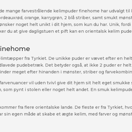
e mange farvestrålende kelimpuder finehome har udvalgt til b
rdeauxrød, orange, karrygrøn, 2 blå striber, samt smukt møns
ønsker noget helt unikt i dit hjem, som kun du har. Unik, for
ker du at give dagligstuen et pift kan en orientalsk kelim pude
 finehome
 kelimtæpper fra Tyrkiet. De unikke puder er vævet efter en helt
avede pudebetræk. Det betyder også, at ikke 2 puder er helt 
 minder meget efter hinanden i mønster, striber og farvekombin
arvenuancer vil uden tvivl give dit hjem sit helt eget smukke
 som pynt i stolen eller noget helt andet. En smuk kelimpude e
mmer fra flere orientalske lande. De fleste er fra Tyrkiet, h
 har sin egen måde at skabe et ægte kelim, med farver og mønst