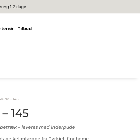
ering 1-2 dage
nteriør
Tilbud
Pude – 145
– 145
betræk – leveres med inderpude
ntage kelimtæppe fra Tyrkiet. finehome