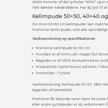
Kelim kommer af det tyrkiske “kilim” og er
helt dækker kædetrådene. Har du lyst til 
Kelimpude 50×50, 40×40 o
De store 50×50 cm kelimpuder kan matches p
finehome kelim puder, som alle oprindeligt
Vaskeanvisning og specifikationer
finehome kelimpude 50×50 cm
Forsiden er af 100% uld i meget flot farv
Bagsiden er af 100% bomuld med en lynlå
Produktinfo: Hand Woven old kilim / Hån
Fremstillet i Tyrkiet
Vaskeanvisning; Kelimpude 50×50 tåler ik
bagsiden af betrækket.
finehome får løbende varer hjem fra vores f
eller andre pyntepuder er du velkommen til