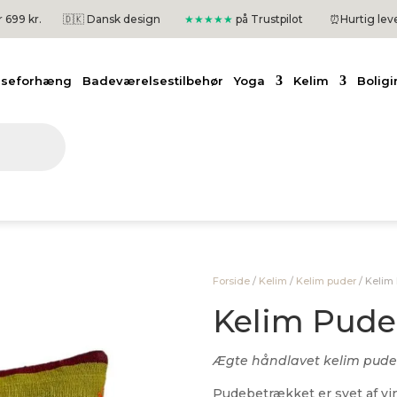
er 699 kr.
🇩🇰 Dansk design
★★★★★
på Trustpilot
⏰
Hurtig lev
useforhæng
Badeværelsestilbehør
Yoga
Kelim
Boligi
Forside
/
Kelim
/
Kelim puder
/
Kelim 
Kelim Pude 
Ægte håndlavet kelim pude
Pudebetrækket er syet af vi