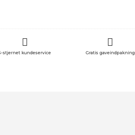
-
145
antal


5-stjernet kundeservice
Gratis gaveindpakning