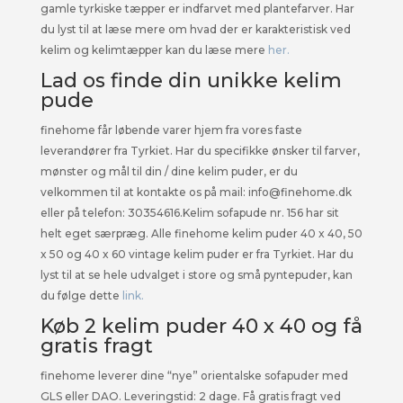
gamle tyrkiske tæpper er indfarvet med plantefarver. Har
du lyst til at læse mere om hvad der er karakteristisk ved
kelim og kelimtæpper kan du læse mere
her.
Lad os finde din unikke kelim
pude
finehome får løbende varer hjem fra vores faste
leverandører fra Tyrkiet. Har du specifikke ønsker til farver,
mønster og mål til din / dine kelim puder, er du
velkommen til at kontakte os på mail: info@finehome.dk
eller på telefon: 30354616.Kelim sofapude nr. 156 har sit
helt eget særpræg. Alle finehome kelim puder 40 x 40, 50
x 50 og 40 x 60 vintage kelim puder er fra Tyrkiet. Har du
lyst til at se hele udvalget i store og små pyntepuder, kan
du følge dette
link.
Køb 2 kelim puder 40 x 40 og få
gratis fragt
finehome leverer dine “nye” orientalske sofapuder med
GLS eller DAO. Leveringstid: 2 dage. Få gratis fragt ved