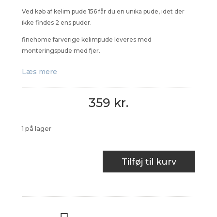
Ved køb af kelim pude 156 får du en unika pude, idet der
ikke findes 2 ens puder.
finehome farverige kelimpude leveres med
monteringspude med fjer.
Læs mere
359
kr.
1 på lager
Kelim
Tilføj til kurv
Pude
156
antal