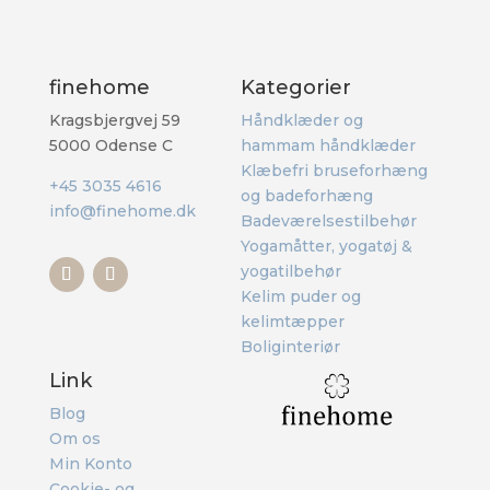
finehome
Kategorier
Kragsbjergvej 59
Håndklæder og
5000 Odense C
hammam håndklæder
Klæbefri bruseforhæng
+45 3035 4616
og badeforhæng
info@finehome.dk
Badeværelsestilbehør
Yogamåtter, yogatøj &
yogatilbehør
Kelim puder og
kelimtæpper
Boliginteriør
Link
Blog
Om os
Min Konto
Cookie- og