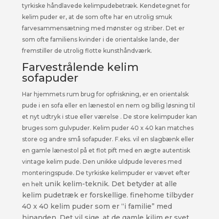
tyrkiske håndlavede kelimpudebetræk. Kendetegnet for
kelim puder er, at de som ofte har en utrolig smuk
farvesammensætning med mønster og striber. Det er
som ofte familiens kvinder i de orientalske lande, der
fremstiller de utrolig flotte kunsthåndværk.
Farvestrålende kelim
sofapuder
Har hjemmets rum brug for opfriskning, er en orientalsk
pude i en sofa eller en lænestol en nem og billig løsning til
et nyt udtryk i stue eller værelse . De store kelimpuder kan
bruges som gulvpuder. Kelim puder 40 x 40 kan matches
store og andre små sofapuder. F.eks. vil en slagbænk eller
en gamle lænestol på et flot pift med en ægte autentisk
vintage kelim pude. Den unikke uldpude leveres med
monteringspude. De tyrkiske kelimpuder er vævet efter
unik kelim-teknik. Det betyder at alle
en helt
kelim pudetræk er forskellige. finehome tilbyder
40 x 40 kelim puder som er “i familie” med
hinanden. Det vil sige, at de gamle kilim er syet