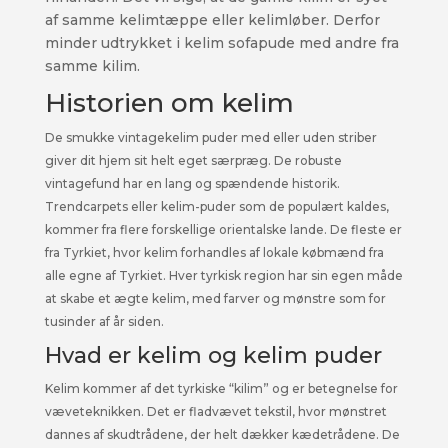
af samme kelimtæppe eller kelimløber. Derfor
minder udtrykket i kelim sofapude med andre fra
samme kilim.
Historien om kelim
De smukke vintagekelim puder med eller uden striber
giver dit hjem sit helt eget særpræg. De robuste
vintagefund har en lang og spændende historik.
Trendcarpets eller kelim-puder som de populært kaldes,
kommer fra flere forskellige orientalske lande. De fleste er
fra Tyrkiet, hvor kelim forhandles af lokale købmænd fra
alle egne af Tyrkiet. Hver tyrkisk region har sin egen måde
at skabe et ægte kelim, med farver og mønstre som for
tusinder af år siden.
Hvad er kelim og kelim puder
Kelim kommer af det tyrkiske “kilim” og er betegnelse for
væveteknikken. Det er fladvævet tekstil, hvor mønstret
dannes af skudtrådene, der helt dækker kædetrådene. De