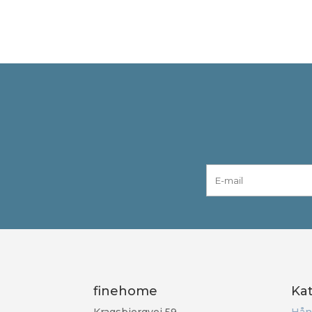
finehome
Ka