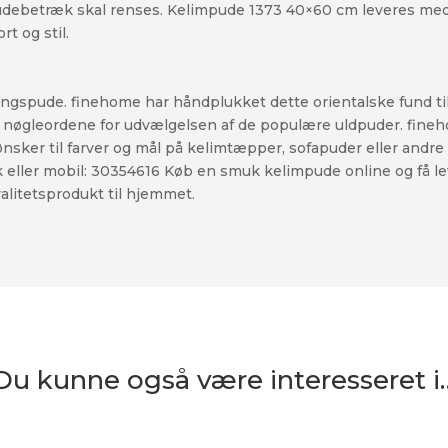
pudebetræk skal renses. Kelimpude 1373 40×60 cm leveres m
t og stil.
ngspude. finehome har håndplukket dette orientalske fund ti
t nøgleordene for udvælgelsen af de populære uldpuder. fineh
 ønsker til farver og mål på kelimtæpper, sofapuder eller andr
k eller mobil: 30354616 Køb en smuk kelimpude online og få leve
alitetsprodukt til hjemmet.
Du kunne også være interesseret i