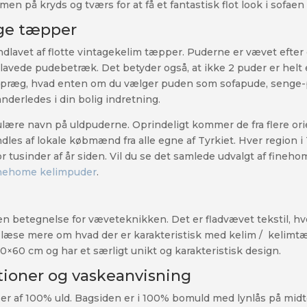
 på kryds og tværs for at få et fantastisk flot look i sofaen 
age tæpper
avet af flotte vintagekelim tæpper. Puderne er vævet efter e
avede pudebetræk. Det betyder også, at ikke 2 puder er helt 
særpræg, hvad enten om du vælger puden som sofapude, senge-p
nderledes i din bolig indretning.
lære navn på uldpuderne. Oprindeligt kommer de fra flere orie
ndles af lokale købmænd fra alle egne af Tyrkiet. Hver region 
r tusinder af år siden. Vil du se det samlede udvalgt af fine
inehome kelimpuder
.
 en betegnelse for væveteknikken. Det er fladvævet tekstil, h
at læse mere om hvad der er karakteristisk med kelim / keli
×60 cm og har et særligt unikt og karakteristisk design.
ationer og vaskeanvisning
er af 100% uld. Bagsiden er i 100% bomuld med lynlås på mid