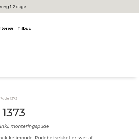
ering 1-2 dage
nteriør
Tilbud
 Pude 1373
 1373
inkl. monteringspude
uk kelimpude. Pudebetrækket er syet af