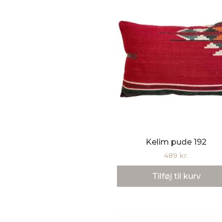
Kelim pude 192
489
kr.
Tilføj til kurv