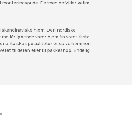
ed monteringspude. Dermed opfylder kelim
l skandinaviske hjem. Den nordiske
ome får løbende varer hjem fra vores faste
e orientalske specialiteter er du velkommen
ret til døren eller til pakkeshop. Endelig,
…