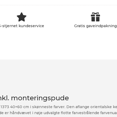
antal


5-stjernet kundeservice
Gratis gaveindpakning
nkl. monteringspude
373 40×60 cm i skønneste farver. Den aflange orientalske ke
e er håndvævet i nøje udvalgte flotte farvestrålende farvenua