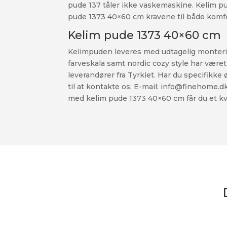
pude 137 tåler ikke vaskemaskine. Kelim 
pude 1373 40×60 cm kravene til både komfor
Kelim pude 1373 40×60 cm
Kelimpuden leveres med udtagelig monteri
farveskala samt nordic cozy style har være
leverandører fra Tyrkiet. Har du specifikke
til at kontakte os: E-mail: info@finehome.d
med kelim pude 1373 40×60 cm får du et kv