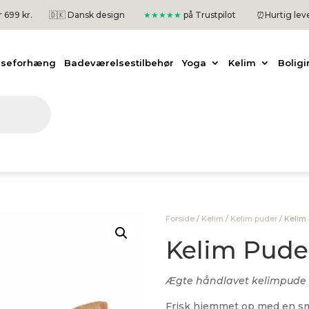
er 699 kr.
🇩🇰 Dansk design
★★★★★
på Trustpilot
⏰
Hurtig lev
useforhæng
Badeværelsestilbehør
Yoga
Kelim
Boligi
Forside
/
Kelim
/
Kelim puder
/
Kelim
Kelim Pude
Ægte håndlavet kelimpude 
Frisk hjemmet op med en sm