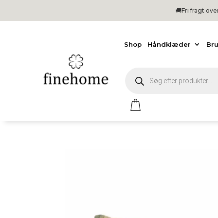
🚚Fri
fragt ov
Shop
Håndklæder
Br
Products
search