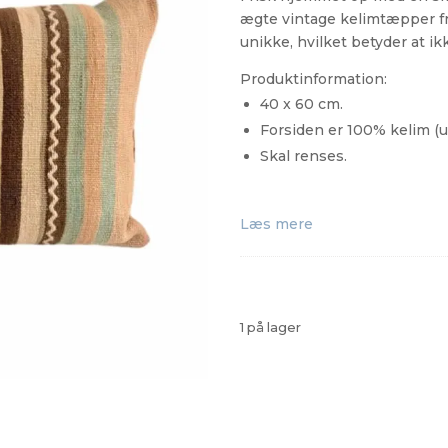
ægte vintage kelimtæpper fr
unikke, hvilket betyder at ik
Produktinformation:
40 x 60 cm.
Forsiden er 100% kelim (
Skal renses.
Læs mere
1 på lager
Kelim
Pude
1373