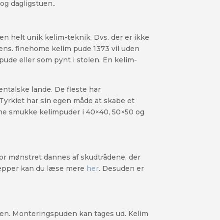
og dagligstuen..
n helt unik kelim-teknik. Dvs. der er ikke
ens. finehome kelim pude 1373 vil uden
ude eller som pynt i stolen. En kelim-
ntalske lande. De fleste har
i Tyrkiet har sin egen måde at skabe et
home smukke kelimpuder i 40×40, 50×50 og
vor mønstret dannes af skudtrådene, der
mtæpper kan du læse mere
her
. Desuden er
ten. Monteringspuden kan tages ud. Kelim