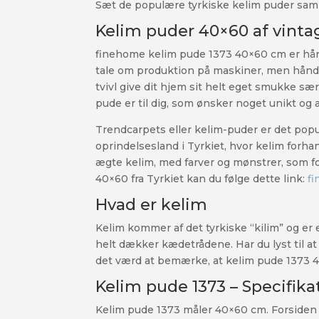
Sæt de populære tyrkiske kelim puder sammen
Kelim puder 40×60 af vint
finehome kelim pude 1373 40×60 cm er håndl
tale om produktion på maskiner, men håndl
tvivl give dit hjem sit helt eget smukke 
pude er til dig, som ønsker noget unikt og a
Trendcarpets eller kelim-puder er det popu
oprindelsesland i Tyrkiet, hvor kelim forha
ægte kelim, med farver og mønstrer, som fo
40×60 fra Tyrkiet kan du følge dette link:
f
Hvad er kelim
Kelim kommer af det tyrkiske “kilim” og er
helt dækker kædetrådene. Har du lyst til 
det værd at bemærke, at kelim pude 1373 40
Kelim pude 1373 – Specifik
Kelim pude 1373 måler 40×60 cm. Forsiden 