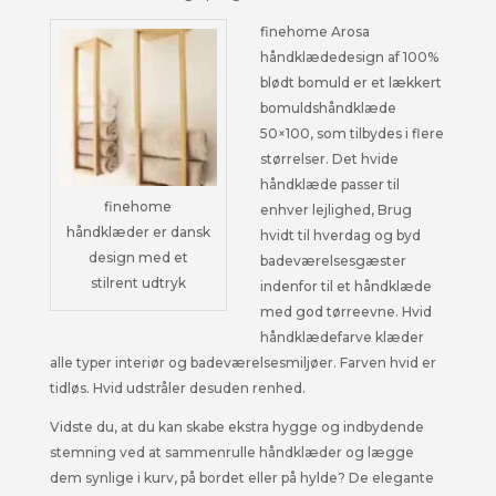
finehome Arosa
håndklædedesign af 100%
blødt bomuld er et lækkert
bomuldshåndklæde
50×100, som tilbydes i flere
størrelser. Det hvide
håndklæde passer til
finehome
enhver lejlighed, Brug
håndklæder er dansk
hvidt til hverdag og byd
design med et
badeværelsesgæster
stilrent udtryk
indenfor til et håndklæde
med god tørreevne. Hvid
håndklædefarve klæder
alle typer interiør og badeværelsesmiljøer. Farven hvid er
tidløs. Hvid udstråler desuden renhed.
Vidste du, at du kan skabe ekstra hygge og indbydende
stemning ved at sammenrulle håndklæder og lægge
dem synlige i kurv, på bordet eller på hylde? De elegante