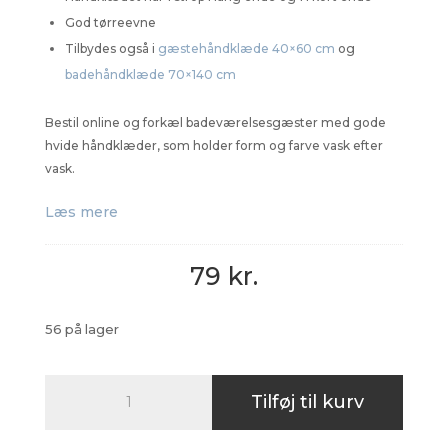
God tørreevne
Tilbydes også i
gæstehåndklæde 40×60 cm
og
badehåndklæde 70×140 cm
Bestil online og forkæl badeværelsesgæster med gode
hvide håndklæder, som holder form og farve vask efter
vask.
Læs mere
79
kr.
56 på lager
Håndklæder
Tilføj til kurv
luksus
50x100