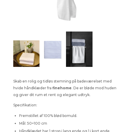
Skab en rolig og tidløs stemning på badeværelset med
hvide håndklæder fra
finehome
. De er bløde mod huden
og giver dit rum et rent og elegant udtryk.
Specifikation:
Fremstillet af 100% blød bomuld.
Mål: 50×100 cm
Håndklædet har 1 strop i lang ende og 1 i kort ende