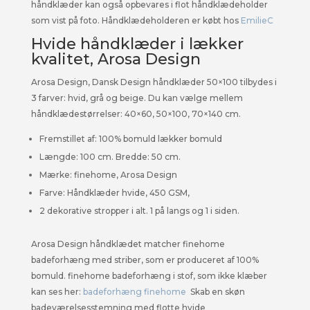
håndklæder kan også opbevares i flot håndklædeholder
som vist på foto. Håndklædeholderen er købt hos
EmilieC
Hvide håndklæder i lækker
kvalitet, Arosa Design
Arosa Design, Dansk Design håndklæder 50×100 tilbydes i
3 farver: hvid, grå og beige.
Du kan vælge mellem
håndklædestørrelser: 40×60, 50×100, 70×140 cm.
Fremstillet af: 100% bomuld lækker bomuld
Længde: 100 cm. Bredde: 50 cm.
Mærke: finehome, Arosa Design
Farve: Håndklæder hvide, 450 GSM,
2 dekorative stropper i alt. 1 på langs og 1 i siden.
Arosa Design håndklædet matcher finehome
badeforhæng med striber, som er produceret af 100%
bomuld. finehome badeforhæng i stof, som ikke klæber
kan ses her:
badeforhæng finehome
Skab en skøn
badeværelsesstemning med flotte hvide