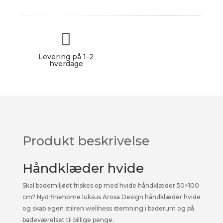
hvide
Arosa
Design

★★★★★
antal
Levering på 1-2
hverdage
Produkt beskrivelse
Håndklæder hvide
Skal bademiljøet friskes op med hvide håndklæder 50×100
cm? Nyd finehome luksus Arosa Design håndklæder hvide
og skab egen stilren wellness stemning i baderum og på
badeværelset til billige penge.