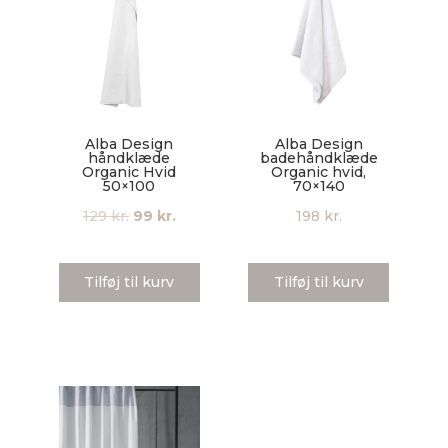
Alba Design
Alba Design
håndklæde
badehåndklæde
Organic Hvid
Organic hvid,
50×100
70×140
Den
Den
129
kr.
99
kr.
198
kr.
oprindelige
aktuelle
pris
pris
Tilføj til kurv
Tilføj til kurv
var:
er:
129 kr..
99 kr..